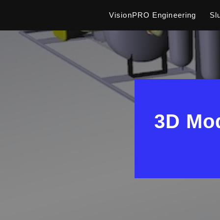
VisionPRO Engineering
Sl
Preskočiť
na
obsah
3D Mod