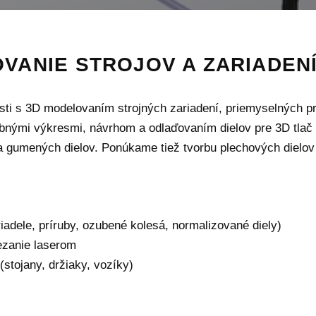
VANIE STROJOV A ZARIADEN
i s 3D modelovaním strojných zariadení, priemyselných pr
bnými výkresmi, návrhom a odlaďovaním dielov pre 3D tlač 
 gumených dielov. Ponúkame tiež tvorbu plechových dielov a
iadele, príruby, ozubené kolesá, normalizované diely)
ezanie laserom
(stojany, držiaky, vozíky)