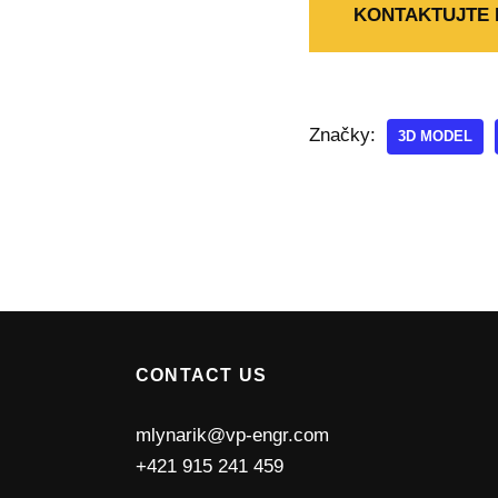
KONTAKTUJTE 
Značky:
3D MODEL
CONTACT US
mlynarik@vp-engr.com
+421 915 241 459