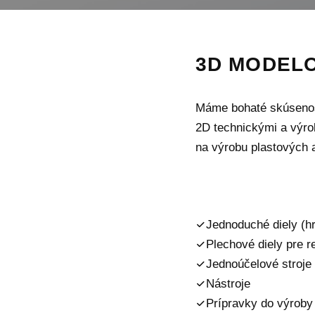
3D MODELO
Máme bohaté skúsenost
2D technickými a výro
na výrobu plastových a
Jednoduché diely (hr
Plechové diely pre r
Jednoúčelové stroje 
Nástroje
Prípravky do výroby